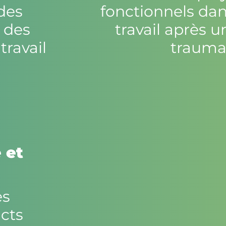
des
fonctionnels dans
c des
travail après 
travail
trauma
 et
es
icts