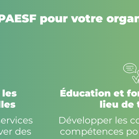
PAESF pour votre organ
 les
Éducation et fo
lles
lieu de 
ervices
Développer les c
uver des
compétences pour