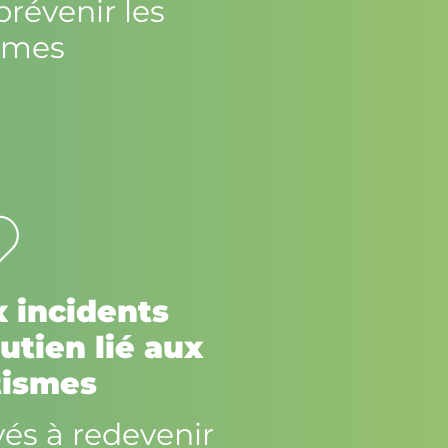
prévenir les
èmes
 incidents
utien lié aux
tismes
és à redevenir