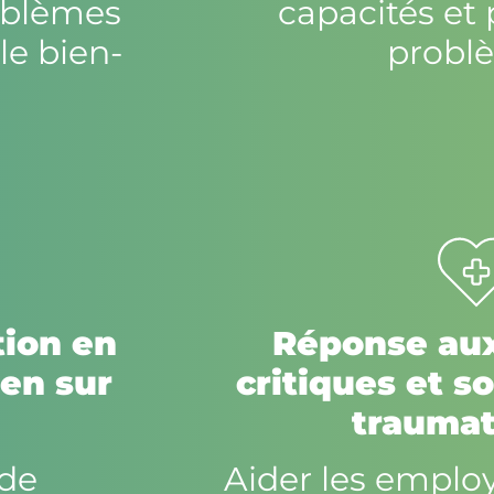
roblèmes
capacités et 
 le bien-
probl
tion en
Réponse aux
ien sur
critiques et so
trauma
 de
Aider les employ